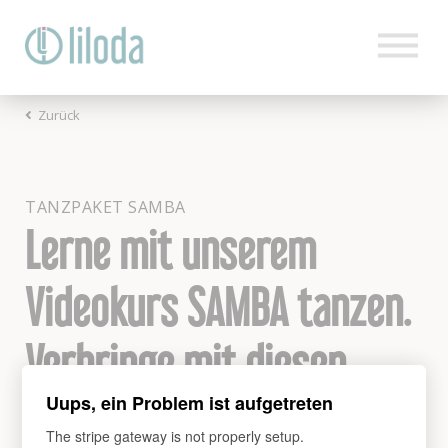
Zurück
HOME
PRODUKTE
TANZPAKET SAMBA
Lerne mit unserem
TANZWISSEN
Videokurs SAMBA tanzen.
KONTAKT
BLOG
Verbringe mit diesen
Uups, ein Problem ist aufgetreten
Tanzfiguren
LOGIN
The stripe gateway is not properly setup.