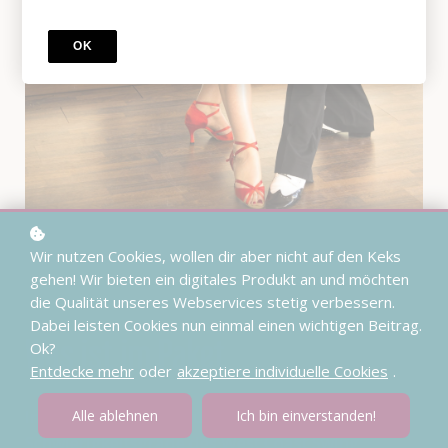
OK
Wir nutzen Cookies, wollen dir aber nicht auf den Keks
gehen! Wir bieten ein digitales Produkt an und möchten
die Qualität unseres Webservices stetig verbessern.
Dabei leisten Cookies nun einmal einen wichtigen Beitrag.
Was ist im Paket
Ok?
Entdecke mehr
oder
akzeptiere individuelle Cookies
.
Im Paket sind alle Figuren unserer drei
Alle ablehnen
Ich bin einverstanden!
Schwierigkeitsgrade des West Coast Swing