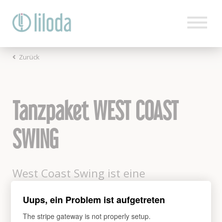
Zurück
HOME
PRODUKTE
Tanzpaket WEST COAST
TANZWISSEN
SWING
KONTAKT
West Coast Swing ist eine
BLOG
Bereicherung für jede Party.
Uups, ein Problem ist aufgetreten
LOGIN
The stripe gateway is not properly setup.